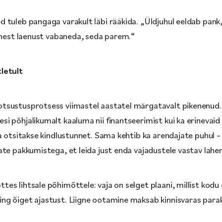
 tuleb pangaga varakult läbi rääkida. „Üldjuhul eeldab pan
 ühest laenust vabaneda, seda parem.“
letult
tsustusprotsess viimastel aastatel märgatavalt pikenenud
 põhjalikumalt kaaluma nii finantseerimist kui ka erinevaid 
 otsitakse kindlustunnet. Sama kehtib ka arendajate puhul – i
te pakkumistega, et leida just enda vajadustele vastav lahen
s lihtsale põhimõttele: vaja on selget plaani, millist kodu o
g õiget ajastust. Liigne ootamine maksab kinnisvaras paraku