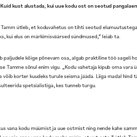
a. Kuid kust alustada, kui uue kodu ost on seotud pangalae
 Tamm ütleb, et koduvahetus on tihti seotud elumuutustega. 
s, kui elus on märkimisväärsed sündmused,“ leiab ta.
b paljudele kõige põnevam osa, algab praktiline töö sageli h
akse Tamme sõnul enim vigu. „Kodu vahetaja kipub oma vara ü
ga võib korter kuudeks turule seisma jääda. Liiga madal hind
teerida spetsialistiga, kes tunneb turgu.
us vana kodu müümist ja uue ostmist ning nende kahe samm