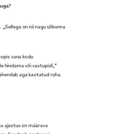
nuga?
„Sellega on nii nagu ülikonna
oopis vana kodu
le hindama või vastupidi,“
 tähendab aga kaotatud raha.
u ajastus on määrava