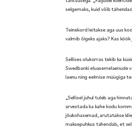
tähtsusega. „Paljudel klienti
selgemaks, kuid võib tähendada
Teinekord leitakse aga uus kod
valmib õigeks ajaks? Kas köök
Sellises olukorras tekib ka kü
Swedbanki eluasemelaenude va
laenu ning eelmise müügiga te
„Sellisel juhul tuleb aga hinn
arvestada ka kahe kodu kommun
jõukohasemad, arutatakse klien
maksepuhkus tähendab, et sel p