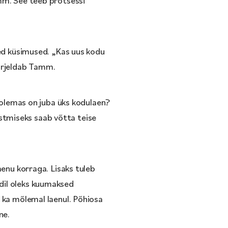
amm. See teeb protsessi
sed küsimused. „Kas uus kodu
kirjeldab Tamm.
i olemas on juba üks kodulaen?
stmiseks saab võtta teise
aenu korraga. Lisaks tuleb
dil oleks kuumaksed
 ka mõlemal laenul. Põhiosa
ne.