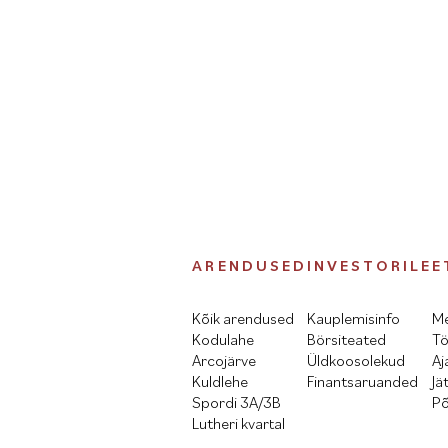
ARENDUSED
INVESTORILE
E
Kõik arendused
Kauplemisinfo
Me
Kodulahe
Börsiteated
Tö
Arcojärve
Üldkoosolekud
Aj
Kuldlehe
Finantsaruanded
Jä
Spordi 3A/3B
Põ
Lutheri kvartal