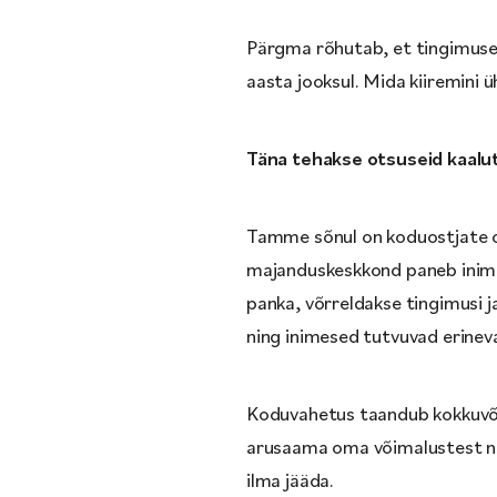
Pärgma rõhutab, et tingimused
aasta jooksul. Mida kiiremini
Täna tehakse otsuseid kaalut
Tamme sõnul on koduostjate o
majanduskeskkond paneb inimesi
panka, võrreldakse tingimusi ja
ning inimesed tutvuvad erineva
Koduvahetus taandub kokkuvõtte
arusaama oma võimalustest nin
ilma jääda.