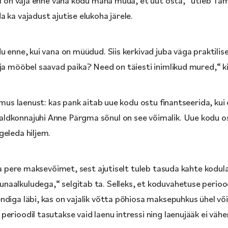
del on vaja enne vana kodu maha müüa, et uut osta,“ ütleb T
 ka vajadust ajutise elukoha järele.
u enne, kui vana on müüdud. Siis kerkivad juba väga praktili
 ja mööbel saavad paika? Need on täiesti inimlikud mured,“ 
simus laenust: kas pank aitab uue kodu ostu finantseerida, ku
ldkonnajuhi Anne Pärgma sõnul on see võimalik. Uue kodu o
geleda hiljem.
ata pere maksevõimet, sest ajutiselt tuleb tasuda kahte kodul
aalkuludega,“ selgitab ta. Selleks, et koduvahetuse perioo
diga läbi, kas on vajalik võtta põhiosa maksepuhkus ühel või
erioodil tasutakse vaid laenu intressi ning laenujääk ei vähe