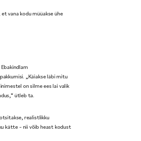
k, et vana kodu müüakse ühe
. Ebakindlam
pakkumisi. „Käiakse läbi mitu
nimestel on silme ees lai valik
dus,“ ütleb ta.
tsitakse, realistlikku
 kätte – nii võib heast kodust