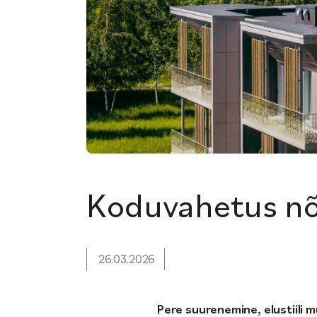
Koduvahetus nõu
26.03.2026
Pere suurenemine, elustiili m