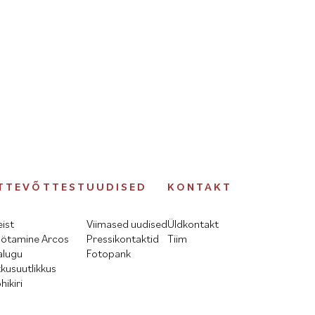
TTEVÕTTEST
UUDISED
KONTAKT
ist
Viimased uudised
Üldkontakt
ötamine Arcos
Pressikontaktid
Tiim
alugu
Fotopank
tkusuutlikkus
hikiri