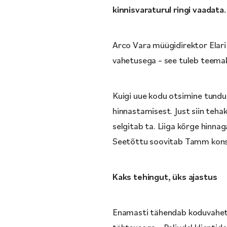
kinnisvaraturul ringi vaadat
Arco Vara müügidirektor Elari
vahetusega – see tuleb teemak
Kuigi uue kodu otsimine tundu
hinnastamisest. Just siin teh
selgitab ta. Liiga kõrge hinna
Seetõttu soovitab Tamm konsul
Kaks tehingut, üks ajastus
Enamasti tähendab koduvahet